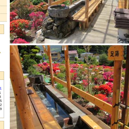
る
土
1
8
5
2
9