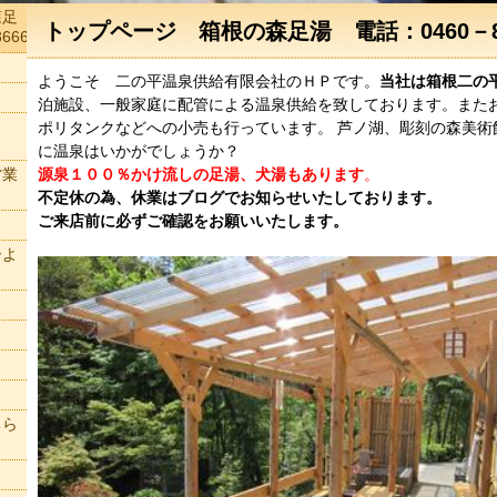
森足
トップページ 箱根の森足湯 電話：0460－82
666
ようこそ 二の平温泉供給有限会社のＨＰです。
当社は箱根二の
泊施設、一般家庭に配管による温泉供給を致しております。また
ポリタンクなどへの小売も行っています。 芦ノ湖、彫刻の森美術
に温泉はいかがでしょうか？
営業
源泉１００％かけ流しの足湯、
犬湯もあります
。
不定休の為、休業はブログでお知らせいたしております。
ご来店前に必ずご確認をお願いいたします。
ーよ
ちら