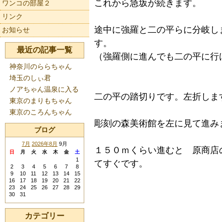
これから急坂が続きます。
ワンコの部屋２
リンク
途中に強羅と二の平らに分岐し
お知らせ
す。
最近の記事一覧
（強羅側に進んでも二の平に行
神奈川のららちゃん
埼玉のしぃ君
ノアちゃん温泉に入る
二の平の踏切りです。左折しま
東京のまりもちゃん
東京のころんちゃん
彫刻の森美術館を左に見て進み
ブログ
7月
2026年8月
9月
１５０ｍくらい進むと 原商店
日
月
火
水
木
金
土
1
てすぐです。
2
3
4
5
6
7
8
9
10
11
12
13
14
15
16
17
18
19
20
21
22
23
24
25
26
27
28
29
30
31
カテゴリー