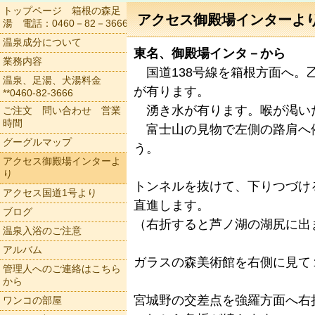
トップページ 箱根の森足
アクセス御殿場インターよ
湯 電話：0460－82－3666
温泉成分について
東名、御殿場インタ－から
業務内容
国道138号線を箱根方面へ
温泉、足湯、犬湯料金
が有ります。
**0460-82-3666
湧き水が有ります。喉が渇い
ご注文 問い合わせ 営業
時間
富士山の見物で左側の路肩へ
グーグルマップ
う。
アクセス御殿場インターよ
り
トンネルを抜けて、下りつづけ
アクセス国道1号より
直進します。
ブログ
（右折すると芦ノ湖の湖尻に出
温泉入浴のご注意
アルバム
ガラスの森美術館を右側に見て
管理人へのご連絡はこちら
から
宮城野の交差点を強羅方面へ右
ワンコの部屋