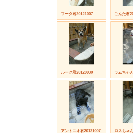
フータ君20121007
ごんた君201
ルーク君20120930
ラムちゃん2
アントニオ君20121007
ロスちゃん2