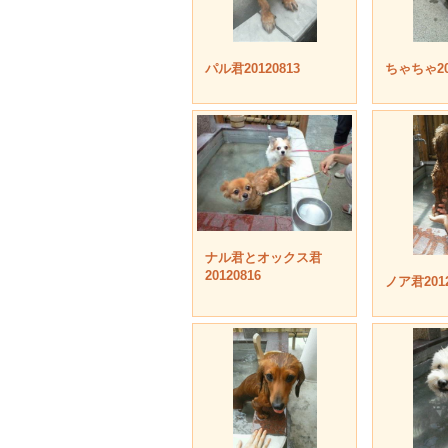
パル君20120813
ちゃちゃ201
ナル君とオックス君
20120816
ノア君2012