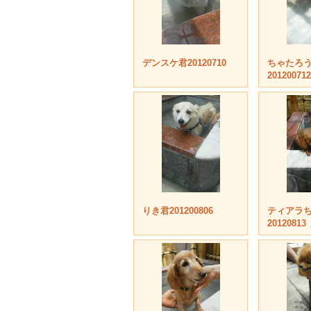
デンスケ君20120710
ちゃたろ
201200712
りき君201200806
ティアラ
20120813