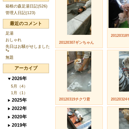
箱根の森足湯日記(526)
管理人日記(123)
最近のコメント
足湯
2012031
おしゃれ
20120307ギンちゃん
先日はお騒がせしました
🐾
無題
アーカイブ
2026年
5月（4）
1月（1）
20120319チクワ君
201203
2025年
2022年
2020年
2019年