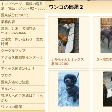
トップページ 箱根の森足
ワンコの部屋２
湯 電話：0460－82－3666
温泉成分について
業務内容
温泉、足湯、犬湯料金
**0460-82-3666
ご注文 問い合わせ 営業
時間
グーグルマップ
アクセス御殿場インターよ
ナルちゃんとオックス
ユ－君2012
り
君20120102
アクセス国道1号より
ブログ
温泉入浴のご注意
アルバム
管理人へのご連絡はこちら
から
ワンコの部屋