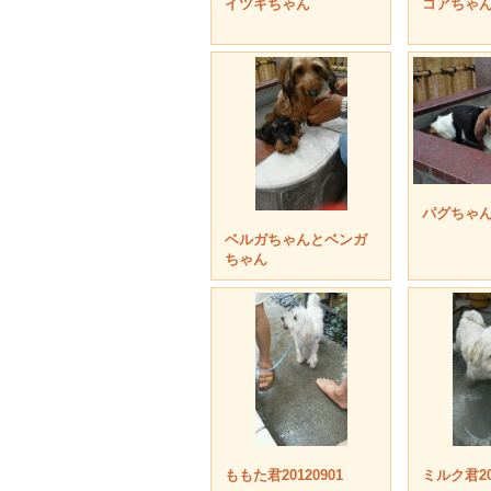
イツキちゃん
コアちゃ
パグちゃ
ベルガちゃんとベンガ
ちゃん
ももた君20120901
ミルク君201