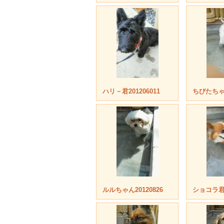
ハリ－君201206011
ちびたちゃん
ルルちゃん20120826
ショコラ君2