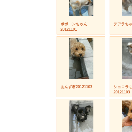
ポポロンちゃん
テアラちゃん
20121101
あんず君20121103
ショコラ
20121103