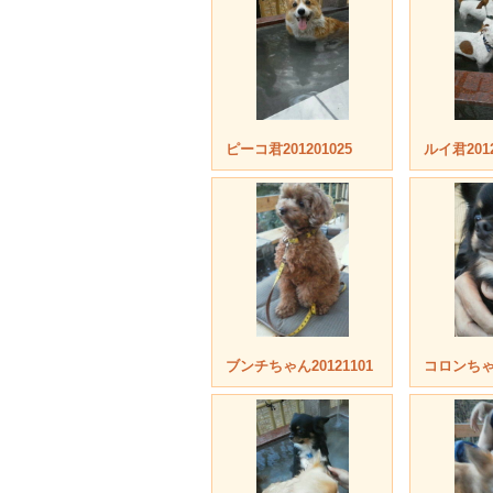
ピーコ君201201025
ルイ君2012
ブンチちゃん20121101
コロンちゃん