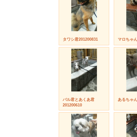
タワシ君201200831
マロちゃん2
バル君とあくあ君
あるちゃん2
201200610