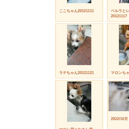
ここちゃん20121111
ベルラと
20121117
ラテちゃん20121121
マロンちゃん
2022/10月