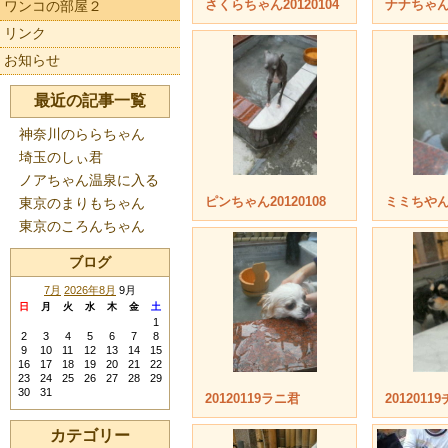
ワンコの部屋２
さくらちゃん20120104
ナナちゃん2
リンク
お知らせ
最近の記事一覧
神奈川のららちゃん
埼玉のしぃ君
ノアちゃん温泉に入る
東京のまりもちゃん
ピンちゃん20120108
ミミちやん2
東京のころんちゃん
ブログ
7月
2026年8月
9月
日
月
火
水
木
金
土
1
2
3
4
5
6
7
8
9
10
11
12
13
14
15
16
17
18
19
20
21
22
23
24
25
26
27
28
29
30
31
20120119ラニ君
201201
カテゴリー