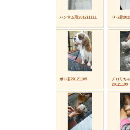
ハンサム君201211111
りっ君2012
ポロ君20121109
チロリち
20121109