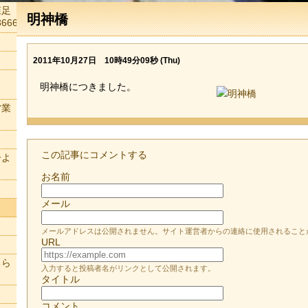
森足
明神橋
666
2011年10月27日 10時49分09秒 (Thu)
明神橋につきました。
営業
この記事にコメントする
ーよ
お名前
メール
メールアドレスは公開されません。サイト運営者からの連絡に使用されること
URL
ちら
入力すると投稿者名がリンクとして公開されます。
タイトル
コメント