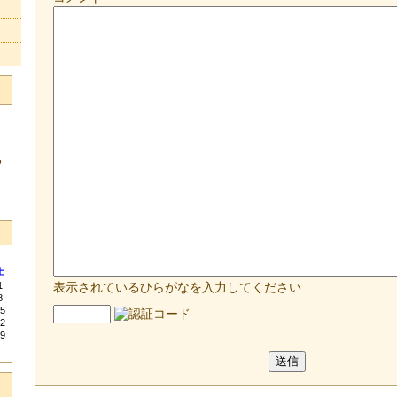
る
土
1
表示されているひらがなを入力してください
8
5
2
9