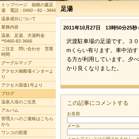
トップページ 箱根の森足
足湯
湯 電話：0460－82－3666
温泉成分について
業務内容
2011年10月27日 13時50分25秒 (
温泉、足湯、犬湯料金
沢渡駐車場の足湯です。３０
**0460-82-3666
ご注文 問い合わせ 営業
mくらい有ります。車中泊す
時間
る方が利用しています。夕べ
グーグルマップ
かり良くなりました。
アクセス御殿場インターよ
り
アクセス国道1号より
ブログ
温泉入浴のご注意
この記事にコメントする
アルバム
お名前
管理人へのご連絡はこちら
から
メール
ワンコの部屋
メールアドレスは公開されません。