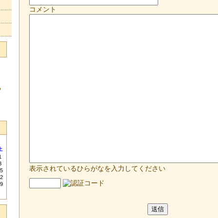
コメント
る
土
1
8
表示されているひらがなを入力してください
5
2
9