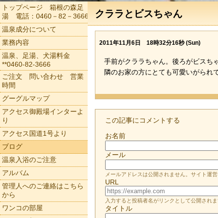
トップページ 箱根の森足
クララとビスちゃん
湯 電話：0460－82－3666
温泉成分について
業務内容
2011年11月6日 18時32分16秒 (Sun)
温泉、足湯、犬湯料金
手前がクララちゃん。後ろがビスち
**0460-82-3666
隣のお家の方にとても可愛いがられ
ご注文 問い合わせ 営業
時間
グーグルマップ
アクセス御殿場インターよ
り
この記事にコメントする
アクセス国道1号より
お名前
ブログ
メール
温泉入浴のご注意
アルバム
メールアドレスは公開されません。サイト運営
URL
管理人へのご連絡はこちら
から
入力すると投稿者名がリンクとして公開されま
ワンコの部屋
タイトル