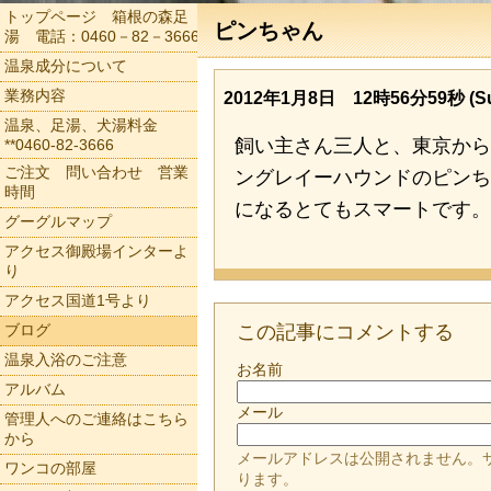
トップページ 箱根の森足
ピンちゃん
湯 電話：0460－82－3666
温泉成分について
業務内容
2012年1月8日 12時56分59秒 (Su
温泉、足湯、犬湯料金
飼い主さん三人と、東京から
**0460-82-3666
ご注文 問い合わせ 営業
ングレイーハウンドのピンち
時間
になるとてもスマートです。
グーグルマップ
アクセス御殿場インターよ
り
アクセス国道1号より
ブログ
この記事にコメントする
温泉入浴のご注意
お名前
アルバム
メール
管理人へのご連絡はこちら
から
メールアドレスは公開されません。
ワンコの部屋
ります。