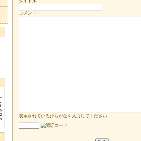
タイトル
コメント
る
土
1
8
5
2
表示されているひらがなを入力してください
9