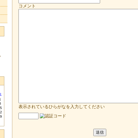
コメント
る
土
1
8
表示されているひらがなを入力してください
5
2
9