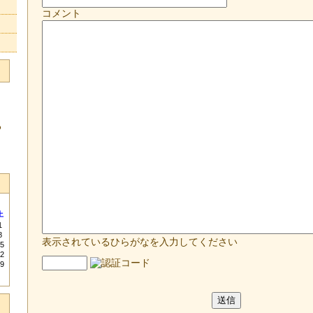
コメント
る
土
1
8
表示されているひらがなを入力してください
5
2
9