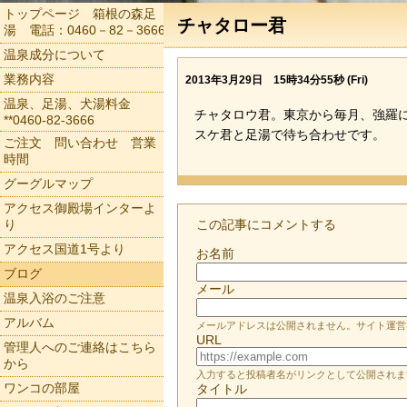
トップページ 箱根の森足
チャタロー君
湯 電話：0460－82－3666
温泉成分について
業務内容
2013年3月29日 15時34分55秒 (Fri)
温泉、足湯、犬湯料金
チャタロウ君。東京から毎月、強羅
**0460-82-3666
スケ君と足湯で待ち合わせです。
ご注文 問い合わせ 営業
時間
グーグルマップ
アクセス御殿場インターよ
り
この記事にコメントする
アクセス国道1号より
お名前
ブログ
メール
温泉入浴のご注意
アルバム
メールアドレスは公開されません。サイト運営
URL
管理人へのご連絡はこちら
から
入力すると投稿者名がリンクとして公開されま
ワンコの部屋
タイトル