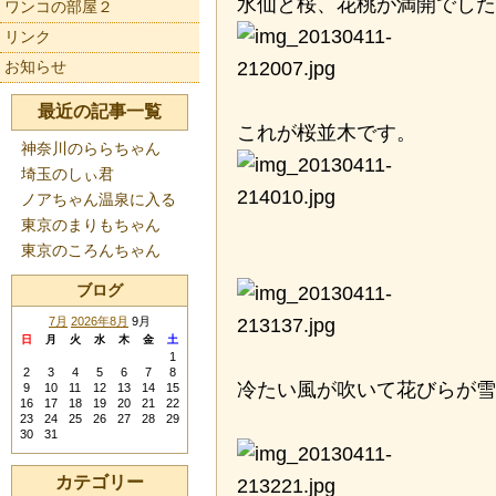
水仙と桜、花桃が満開でした
ワンコの部屋２
リンク
お知らせ
最近の記事一覧
これが桜並木です。
神奈川のららちゃん
埼玉のしぃ君
ノアちゃん温泉に入る
東京のまりもちゃん
東京のころんちゃん
ブログ
7月
2026年8月
9月
日
月
火
水
木
金
土
1
2
3
4
5
6
7
8
冷たい風が吹いて花びらが雪
9
10
11
12
13
14
15
16
17
18
19
20
21
22
23
24
25
26
27
28
29
30
31
カテゴリー