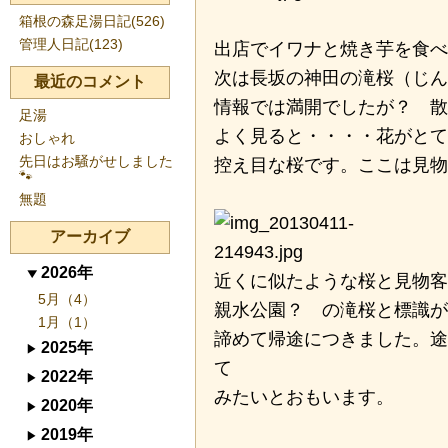
箱根の森足湯日記(526)
管理人日記(123)
出店でイワナと焼き芋を食べ
次は長坂の神田の滝桜（じ
最近のコメント
情報では満開でしたが？ 散
足湯
よく見ると・・・・花がとて
おしゃれ
先日はお騒がせしました
控え目な桜です。ここは見物
🐾
無題
アーカイブ
2026年
近くに似たような桜と見物客
5月（4）
親水公園？ の滝桜と標識が
1月（1）
諦めて帰途につきました。途
2025年
て
2022年
みたいとおもいます。
2020年
2019年