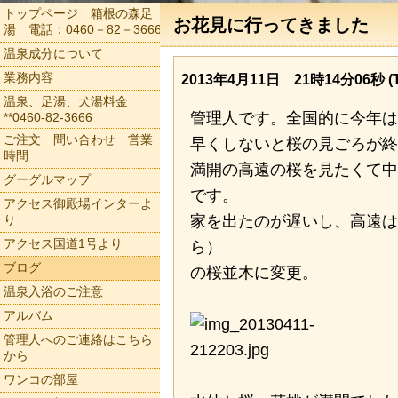
トップページ 箱根の森足
お花見に行ってきました
湯 電話：0460－82－3666
温泉成分について
業務内容
2013年4月11日 21時14分06秒 (T
温泉、足湯、犬湯料金
管理人です。全国的に今年は
**0460-82-3666
ご注文 問い合わせ 営業
早くしないと桜の見ごろが終
時間
満開の高遠の桜を見たくて中
グーグルマップ
です。
アクセス御殿場インターよ
り
家を出たのが遅いし、高遠は
アクセス国道1号より
ら）
ブログ
の桜並木に変更。
温泉入浴のご注意
アルバム
管理人へのご連絡はこちら
から
ワンコの部屋