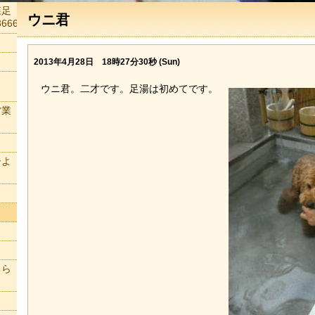
森足
ウニ君
666
2013年4月28日 18時27分30秒 (Sun)
ウニ君。二才です。足湯は初めてです。
営業
ーよ
ちら