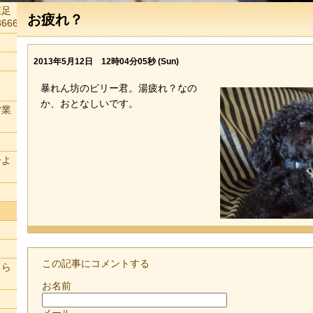
森足
お疲れ？
666
2013年5月12日 12時04分05秒 (Sun)
暴れん坊のピリー君。湯疲れ？なの
か、おとなしいです。
営業
ーよ
この記事にコメントする
ちら
お名前
メール