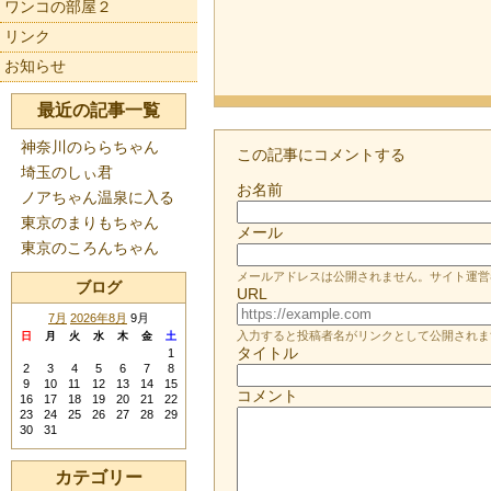
ワンコの部屋２
リンク
お知らせ
最近の記事一覧
神奈川のららちゃん
この記事にコメントする
埼玉のしぃ君
お名前
ノアちゃん温泉に入る
東京のまりもちゃん
メール
東京のころんちゃん
メールアドレスは公開されません。サイト運営
ブログ
URL
7月
2026年8月
9月
入力すると投稿者名がリンクとして公開されま
日
月
火
水
木
金
土
タイトル
1
2
3
4
5
6
7
8
9
10
11
12
13
14
15
コメント
16
17
18
19
20
21
22
23
24
25
26
27
28
29
30
31
カテゴリー