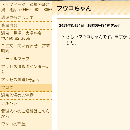
トップページ 箱根の森足
フウコちゃん
湯 電話：0460－82－3666
温泉成分について
業務内容
2013年8月14日 15時09分34秒 (Wed)
温泉、足湯、犬湯料金
やさしいフウコちゃんです。東京か
**0460-82-3666
ました。
ご注文 問い合わせ 営業
時間
グーグルマップ
アクセス御殿場インターよ
り
アクセス国道1号より
ブログ
温泉入浴のご注意
アルバム
管理人へのご連絡はこちら
から
ワンコの部屋