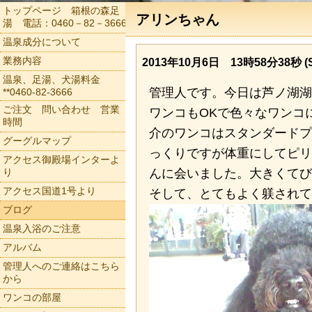
トップページ 箱根の森足
アリンちゃん
湯 電話：0460－82－3666
温泉成分について
業務内容
2013年10月6日 13時58分38秒 (S
温泉、足湯、犬湯料金
管理人です。今日は芦ノ湖湖
**0460-82-3666
ご注文 問い合わせ 営業
ワンコもOKで色々なワンコ
時間
介のワンコはスタンダードプ
グーグルマップ
っくりですが体重にしてピリ
アクセス御殿場インターよ
り
んに会いました。大きくてび
アクセス国道1号より
そして、とてもよく躾されて
ブログ
温泉入浴のご注意
アルバム
管理人へのご連絡はこちら
から
ワンコの部屋