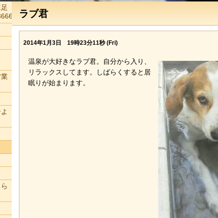
森足
ラブ君
666
2014年1月3日 19時23分11秒 (Fri)
温泉が大好きなラブ君。自分から入り、
リラックスしてます。しばらくすると居
営業
眠りが始まります。
ーよ
ちら