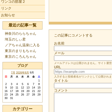
ワンコの部屋２
リンク
お知らせ
最近の記事一覧
神奈川のららちゃん
この記事にコメントする
埼玉のしぃ君
お名前
ノアちゃん温泉に入る
東京のまりもちゃん
メール
東京のころんちゃん
メールアドレスは公開されません。サイト運営
ブログ
URL
7月
2026年8月
9月
入力すると投稿者名がリンクとして公開されま
日
月
火
水
木
金
土
タイトル
1
2
3
4
5
6
7
8
9
10
11
12
13
14
15
コメント
16
17
18
19
20
21
22
23
24
25
26
27
28
29
30
31
カテゴリー