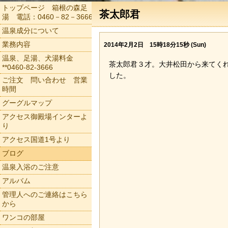
トップページ 箱根の森足
茶太郎君
湯 電話：0460－82－3666
温泉成分について
業務内容
2014年2月2日 15時18分15秒 (Sun)
温泉、足湯、犬湯料金
茶太郎君３才。大井松田から来てく
**0460-82-3666
した。
ご注文 問い合わせ 営業
時間
グーグルマップ
アクセス御殿場インターよ
り
アクセス国道1号より
ブログ
温泉入浴のご注意
アルバム
管理人へのご連絡はこちら
から
ワンコの部屋