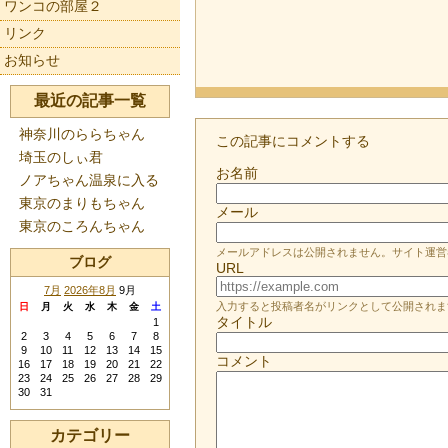
ワンコの部屋２
リンク
お知らせ
最近の記事一覧
神奈川のららちゃん
この記事にコメントする
埼玉のしぃ君
お名前
ノアちゃん温泉に入る
東京のまりもちゃん
メール
東京のころんちゃん
メールアドレスは公開されません。サイト運営
ブログ
URL
7月
2026年8月
9月
入力すると投稿者名がリンクとして公開されま
日
月
火
水
木
金
土
タイトル
1
2
3
4
5
6
7
8
9
10
11
12
13
14
15
コメント
16
17
18
19
20
21
22
23
24
25
26
27
28
29
30
31
カテゴリー