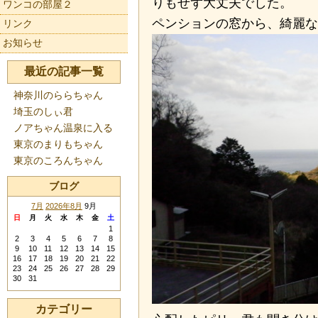
りもせず大丈夫でした。
ワンコの部屋２
ペンションの窓から、綺麗な
リンク
お知らせ
最近の記事一覧
神奈川のららちゃん
埼玉のしぃ君
ノアちゃん温泉に入る
東京のまりもちゃん
東京のころんちゃん
ブログ
7月
2026年8月
9月
日
月
火
水
木
金
土
1
2
3
4
5
6
7
8
9
10
11
12
13
14
15
16
17
18
19
20
21
22
23
24
25
26
27
28
29
30
31
カテゴリー