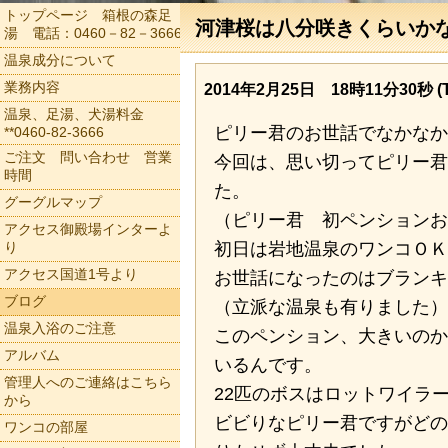
トップページ 箱根の森足
河津桜は八分咲きくらいか
湯 電話：0460－82－3666
温泉成分について
業務内容
2014年2月25日 18時11分30秒 (T
温泉、足湯、犬湯料金
ピリー君のお世話でなかなか
**0460-82-3666
ご注文 問い合わせ 営業
今回は、思い切ってピリー君
時間
た。
グーグルマップ
（ピリー君 初ペンションお
アクセス御殿場インターよ
り
初日は岩地温泉のワンコＯＫ
アクセス国道1号より
お世話になったのはブランキ
ブログ
（立派な温泉も有りました）
温泉入浴のご注意
このペンション、大きいのか
アルバム
いるんです。
管理人へのご連絡はこちら
22匹のボスはロットワイラ
から
ビビりなピリー君ですがどの
ワンコの部屋