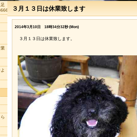
森足
３月１３日は休業致します
666
2014年3月10日 18時34分32秒 (Mon)
３月１３日は休業致します。
営業
ーよ
ちら