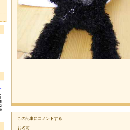
る
土
1
8
5
2
9
この記事にコメントする
お名前