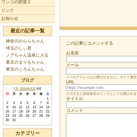
ワンコの部屋２
リンク
お知らせ
最近の記事一覧
神奈川のららちゃん
この記事にコメントする
埼玉のしぃ君
お名前
ノアちゃん温泉に入る
東京のまりもちゃん
メール
東京のころんちゃん
メールアドレスは公開されません。サイト運営
ブログ
URL
7月
2026年8月
9月
入力すると投稿者名がリンクとして公開されま
日
月
火
水
木
金
土
タイトル
1
2
3
4
5
6
7
8
9
10
11
12
13
14
15
コメント
16
17
18
19
20
21
22
23
24
25
26
27
28
29
30
31
カテゴリー