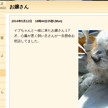
森足
お嬢さん
666
2014年5月12日 18時44分35秒 (Mon)
イブちゃんと一緒に来たお嬢さん１7
才。心臓が悪く飼い主さんが一生懸命お
営業
世話してました。
ーよ
ちら