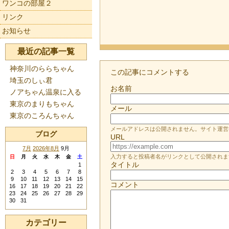
ワンコの部屋２
リンク
お知らせ
最近の記事一覧
神奈川のららちゃん
この記事にコメントする
埼玉のしぃ君
お名前
ノアちゃん温泉に入る
東京のまりもちゃん
メール
東京のころんちゃん
メールアドレスは公開されません。サイト運営
ブログ
URL
7月
2026年8月
9月
入力すると投稿者名がリンクとして公開されま
日
月
火
水
木
金
土
タイトル
1
2
3
4
5
6
7
8
9
10
11
12
13
14
15
コメント
16
17
18
19
20
21
22
23
24
25
26
27
28
29
30
31
カテゴリー