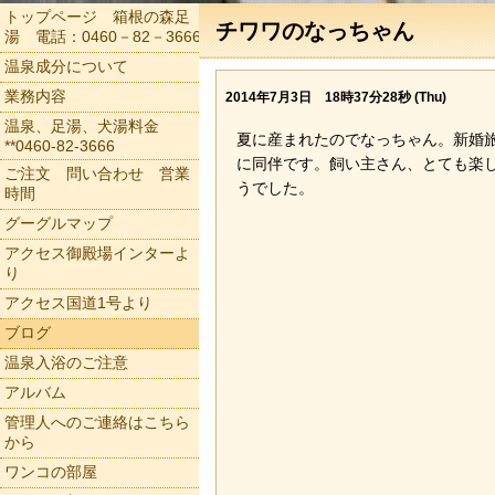
トップページ 箱根の森足
チワワのなっちゃん
湯 電話：0460－82－3666
温泉成分について
業務内容
2014年7月3日 18時37分28秒 (Thu)
温泉、足湯、犬湯料金
夏に産まれたのでなっちゃん。新婚
**0460-82-3666
に同伴です。飼い主さん、とても楽
ご注文 問い合わせ 営業
うでした。
時間
グーグルマップ
アクセス御殿場インターよ
り
アクセス国道1号より
ブログ
温泉入浴のご注意
アルバム
管理人へのご連絡はこちら
から
ワンコの部屋