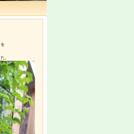
えを
した。