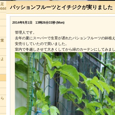
森足
パッションフルーツとイチジクが実りました
666
2014年9月1日 13時26分33秒 (Mon)
管理人です。
去年の夏にスーパーで生育が遅れたパションフルーツの鉢植
営業
安売りしていたので買いました。
室内で冬越しさせて大きくしてから緑のカーテンにしてみま
ーよ
ちら