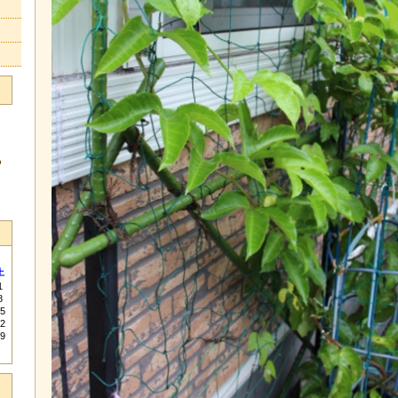
る
土
1
8
5
2
9