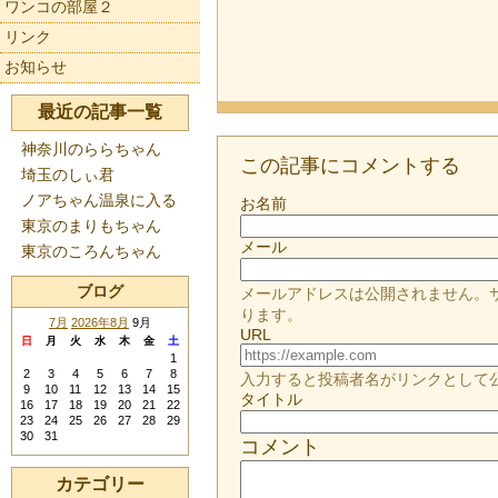
ワンコの部屋２
リンク
お知らせ
最近の記事一覧
神奈川のららちゃん
この記事にコメントする
埼玉のしぃ君
ノアちゃん温泉に入る
お名前
東京のまりもちゃん
メール
東京のころんちゃん
ブログ
メールアドレスは公開されません。
ります。
7月
2026年8月
9月
URL
日
月
火
水
木
金
土
1
2
3
4
5
6
7
8
入力すると投稿者名がリンクとして
9
10
11
12
13
14
15
タイトル
16
17
18
19
20
21
22
23
24
25
26
27
28
29
30
31
コメント
カテゴリー