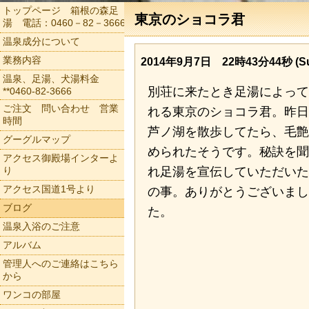
トップページ 箱根の森足
東京のショコラ君
湯 電話：0460－82－3666
温泉成分について
業務内容
2014年9月7日 22時43分44秒 (Su
温泉、足湯、犬湯料金
別荘に来たとき足湯によって
**0460-82-3666
ご注文 問い合わせ 営業
れる東京のショコラ君。昨日
時間
芦ノ湖を散歩してたら、毛艶
グーグルマップ
められたそうです。秘訣を聞
アクセス御殿場インターよ
り
れ足湯を宣伝していただいた
アクセス国道1号より
の事。ありがとうございまし
ブログ
た。
温泉入浴のご注意
アルバム
管理人へのご連絡はこちら
から
ワンコの部屋