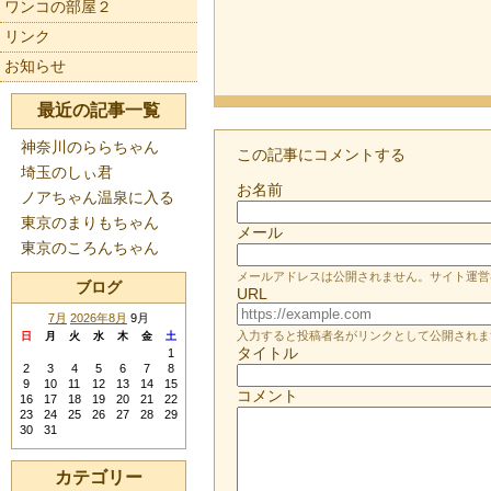
ワンコの部屋２
リンク
お知らせ
最近の記事一覧
神奈川のららちゃん
この記事にコメントする
埼玉のしぃ君
お名前
ノアちゃん温泉に入る
東京のまりもちゃん
メール
東京のころんちゃん
メールアドレスは公開されません。サイト運営
ブログ
URL
7月
2026年8月
9月
入力すると投稿者名がリンクとして公開されま
日
月
火
水
木
金
土
タイトル
1
2
3
4
5
6
7
8
9
10
11
12
13
14
15
コメント
16
17
18
19
20
21
22
23
24
25
26
27
28
29
30
31
カテゴリー