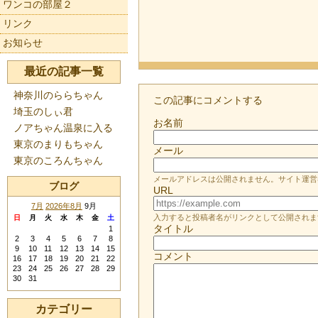
ワンコの部屋２
リンク
お知らせ
最近の記事一覧
神奈川のららちゃん
この記事にコメントする
埼玉のしぃ君
お名前
ノアちゃん温泉に入る
東京のまりもちゃん
メール
東京のころんちゃん
メールアドレスは公開されません。サイト運営
ブログ
URL
7月
2026年8月
9月
入力すると投稿者名がリンクとして公開されま
日
月
火
水
木
金
土
タイトル
1
2
3
4
5
6
7
8
9
10
11
12
13
14
15
コメント
16
17
18
19
20
21
22
23
24
25
26
27
28
29
30
31
カテゴリー