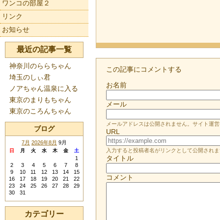
ワンコの部屋２
リンク
お知らせ
最近の記事一覧
神奈川のららちゃん
この記事にコメントする
埼玉のしぃ君
お名前
ノアちゃん温泉に入る
東京のまりもちゃん
メール
東京のころんちゃん
メールアドレスは公開されません。サイト運営
ブログ
URL
7月
2026年8月
9月
入力すると投稿者名がリンクとして公開されま
日
月
火
水
木
金
土
タイトル
1
2
3
4
5
6
7
8
9
10
11
12
13
14
15
コメント
16
17
18
19
20
21
22
23
24
25
26
27
28
29
30
31
カテゴリー