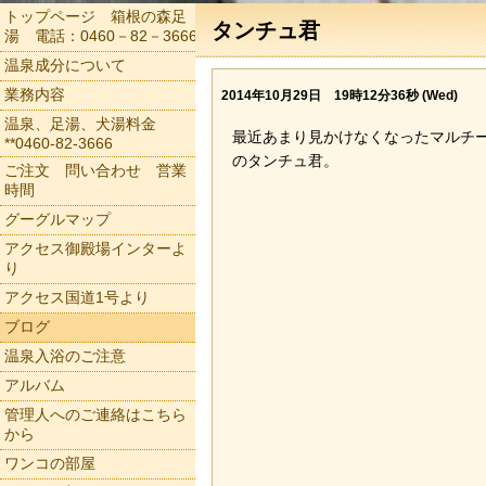
トップページ 箱根の森足
タンチュ君
湯 電話：0460－82－3666
温泉成分について
業務内容
2014年10月29日 19時12分36秒 (Wed)
温泉、足湯、犬湯料金
最近あまり見かけなくなったマルチ
**0460-82-3666
のタンチュ君。
ご注文 問い合わせ 営業
時間
グーグルマップ
アクセス御殿場インターよ
り
アクセス国道1号より
ブログ
温泉入浴のご注意
アルバム
管理人へのご連絡はこちら
から
ワンコの部屋