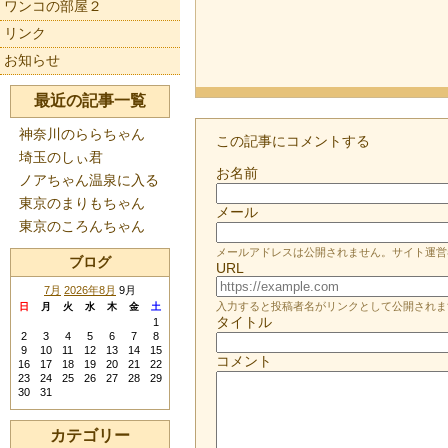
ワンコの部屋２
リンク
お知らせ
最近の記事一覧
神奈川のららちゃん
この記事にコメントする
埼玉のしぃ君
お名前
ノアちゃん温泉に入る
東京のまりもちゃん
メール
東京のころんちゃん
メールアドレスは公開されません。サイト運営
ブログ
URL
7月
2026年8月
9月
入力すると投稿者名がリンクとして公開されま
日
月
火
水
木
金
土
タイトル
1
2
3
4
5
6
7
8
9
10
11
12
13
14
15
コメント
16
17
18
19
20
21
22
23
24
25
26
27
28
29
30
31
カテゴリー