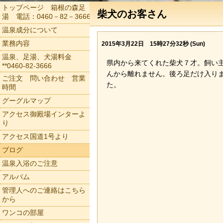
トップページ 箱根の森足
柴犬のお客さん
湯 電話：0460－82－3666
温泉成分について
業務内容
2015年3月22日 15時27分32秒 (Sun)
温泉、足湯、犬湯料金
県内から来てくれた柴犬７才。飼い
**0460-82-3666
んから離れません。後ろ足だけ入り
ご注文 問い合わせ 営業
た。
時間
グーグルマップ
アクセス御殿場インターよ
り
アクセス国道1号より
ブログ
温泉入浴のご注意
アルバム
管理人へのご連絡はこちら
から
ワンコの部屋