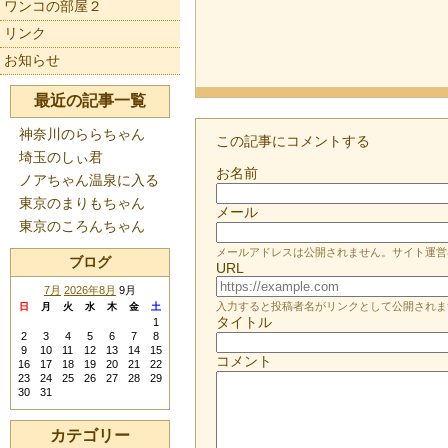
ワンコの部屋２
リンク
お知らせ
最近の記事一覧
神奈川のららちゃん
この記事にコメントする
埼玉のしぃ君
お名前
ノアちゃん温泉に入る
東京のまりもちゃん
メール
東京のころんちゃん
メールアドレスは公開されません。サイト運営
ブログ
URL
7月
2026年8月
9月
入力すると投稿者名がリンクとして公開されま
日
月
火
水
木
金
土
タイトル
1
2
3
4
5
6
7
8
9
10
11
12
13
14
15
コメント
16
17
18
19
20
21
22
23
24
25
26
27
28
29
30
31
カテゴリー