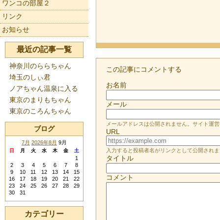
ワンコの部屋２
リンク
お知らせ
最近の記事一覧
神奈川のららちゃん
この記事にコメントする
埼玉のしぃ君
お名前
ノアちゃん温泉に入る
東京のまりもちゃん
メール
東京のころんちゃん
メールアドレスは公開されません。サイト運営
ブログ
URL
7月
2026年8月
9月
入力すると投稿者名がリンクとして公開されま
日
月
火
水
木
金
土
タイトル
1
2
3
4
5
6
7
8
9
10
11
12
13
14
15
コメント
16
17
18
19
20
21
22
23
24
25
26
27
28
29
30
31
カテゴリー