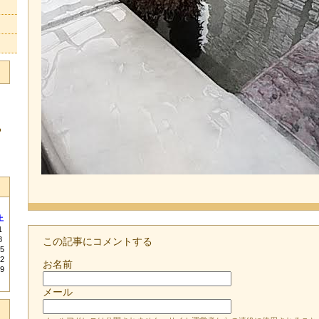
る
土
1
8
この記事にコメントする
5
2
お名前
9
メール