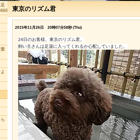
森足
東京のリズム君
666
2015年11月26日 20時07分58秒 (Thu)
24日のお客様。東京のリズム君。
飼い主さんは足湯に入ってくれるか心配していました。
営業
ーよ
ちら