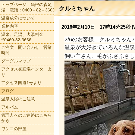
トップページ 箱根の森足
クルミちゃん
湯 電話：0460－82－3666
温泉成分について
業務内容
2016年2月10日 17時14分25秒 (
温泉、足湯、犬湯料金
2/6のお客様、クルミちゃん
**0460-82-3666
温泉が大好きでいろんな温泉
ご注文 問い合わせ 営業
時間
飼い主さん、毛がふさふさし
グーグルマップ
アクセス御殿場インターよ
り
アクセス国道1号より
ブログ
温泉入浴のご注意
アルバム
管理人へのご連絡はこちら
から
ワンコの部屋