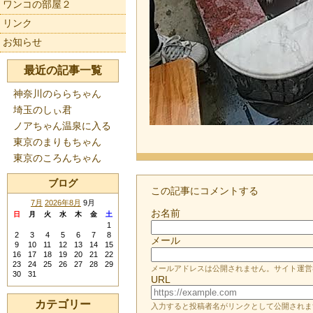
ワンコの部屋２
リンク
お知らせ
最近の記事一覧
神奈川のららちゃん
埼玉のしぃ君
ノアちゃん温泉に入る
東京のまりもちゃん
東京のころんちゃん
ブログ
この記事にコメントする
7月
2026年8月
9月
お名前
日
月
火
水
木
金
土
1
2
3
4
5
6
7
8
メール
9
10
11
12
13
14
15
16
17
18
19
20
21
22
23
24
25
26
27
28
29
メールアドレスは公開されません。サイト運営
30
31
URL
カテゴリー
入力すると投稿者名がリンクとして公開されま