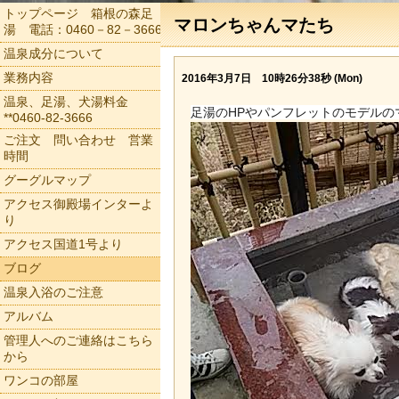
トップページ 箱根の森足
マロンちゃんマたち
湯 電話：0460－82－3666
温泉成分について
業務内容
2016年3月7日 10時26分38秒 (Mon)
温泉、足湯、犬湯料金
足湯のHPやパンフレットのモデルの
**0460-82-3666
ご注文 問い合わせ 営業
時間
グーグルマップ
アクセス御殿場インターよ
り
アクセス国道1号より
ブログ
温泉入浴のご注意
アルバム
管理人へのご連絡はこちら
から
ワンコの部屋