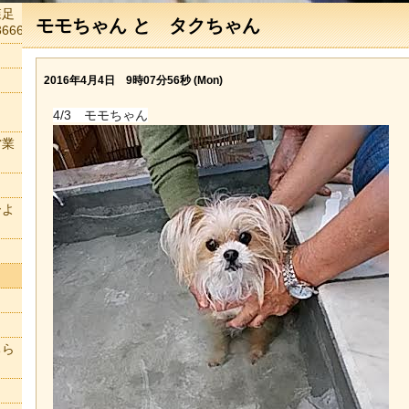
森足
モモちゃん と タクちゃん
666
2016年4月4日 9時07分56秒 (Mon)
4/3 モモちゃん
営業
ーよ
ちら