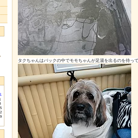
る
タクちゃんはバックの中でモモちゃんが足湯を出るのを待っ
土
1
8
5
2
9