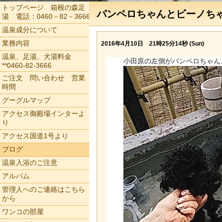
トップページ 箱根の森足
パンペロちゃんとビーノち
湯 電話：0460－82－3666
温泉成分について
業務内容
2016年4月10日 21時25分14秒 (Sun)
温泉、足湯、犬湯料金
小田原の左側がパンペロちゃん
**0460-82-3666
ご注文 問い合わせ 営業
時間
グーグルマップ
アクセス御殿場インターよ
り
アクセス国道1号より
ブログ
温泉入浴のご注意
アルバム
管理人へのご連絡はこちら
から
ワンコの部屋