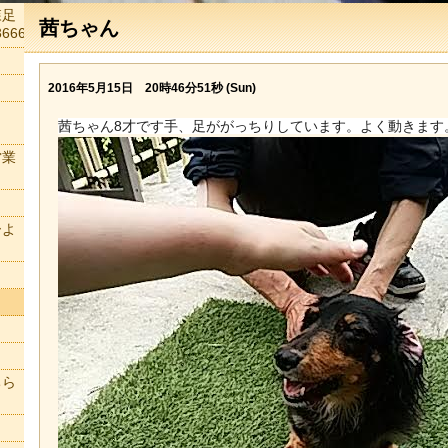
森足
茜ちゃん
666
2016年5月15日 20時46分51秒 (Sun)
茜ちゃん8才です手、足ががっちりしています。よく動きます
営業
ーよ
ちら