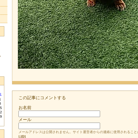
る
土
この記事にコメントする
1
8
お名前
5
2
9
メール
メールアドレスは公開されません。サイト運営者からの連絡に使用されること
URL