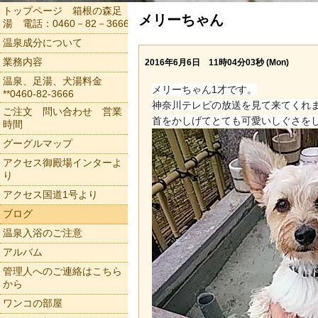
トップページ 箱根の森足
メリーちゃん
湯 電話：0460－82－3666
温泉成分について
業務内容
2016年6月6日 11時04分03秒 (Mon)
温泉、足湯、犬湯料金
メリーちゃん1才です。
**0460-82-3666
神奈川テレビの放送を見て来てくれ
ご注文 問い合わせ 営業
首をかしげてとても可愛いしぐさを
時間
グーグルマップ
アクセス御殿場インターよ
り
アクセス国道1号より
ブログ
温泉入浴のご注意
アルバム
管理人へのご連絡はこちら
から
ワンコの部屋