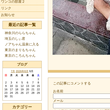
ワンコの部屋２
リンク
お知らせ
最近の記事一覧
神奈川のららちゃん
埼玉のしぃ君
ノアちゃん温泉に入る
東京のまりもちゃん
東京のころんちゃん
ブログ
7月
2026年8月
9月
日
月
火
水
木
金
土
1
2
3
4
5
6
7
8
この記事にコメントする
9
10
11
12
13
14
15
16
17
18
19
20
21
22
お名前
23
24
25
26
27
28
29
30
31
メール
カテゴリー