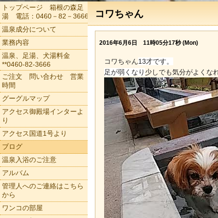
トップページ 箱根の森足
コワちゃん
湯 電話：0460－82－3666
温泉成分について
業務内容
2016年6月6日 11時05分17秒 (Mon)
温泉、足湯、犬湯料金
コワちゃん
13才です。
**0460-82-3666
足が弱くなり
少しでも気分がよくな
ご注文 問い合わせ 営業
時間
グーグルマップ
アクセス御殿場インターよ
り
アクセス国道1号より
ブログ
温泉入浴のご注意
アルバム
管理人へのご連絡はこちら
から
ワンコの部屋