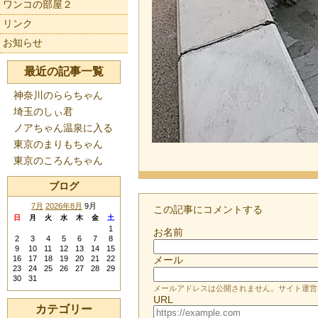
ワンコの部屋２
リンク
お知らせ
最近の記事一覧
神奈川のららちゃん
埼玉のしぃ君
ノアちゃん温泉に入る
東京のまりもちゃん
東京のころんちゃん
ブログ
7月
2026年8月
9月
この記事にコメントする
日
月
火
水
木
金
土
1
お名前
2
3
4
5
6
7
8
9
10
11
12
13
14
15
16
17
18
19
20
21
22
メール
23
24
25
26
27
28
29
30
31
メールアドレスは公開されません。サイト運営
URL
カテゴリー