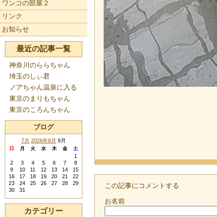
ワンコの部屋２
リンク
お知らせ
最近の記事一覧
神奈川のららちゃん
埼玉のしぃ君
ノアちゃん温泉に入る
東京のまりもちゃん
東京のころんちゃん
ブログ
7月
2026年8月
9月
日
月
火
水
木
金
土
1
2
3
4
5
6
7
8
9
10
11
12
13
14
15
16
17
18
19
20
21
22
23
24
25
26
27
28
29
この記事にコメントする
30
31
お名前
カテゴリー