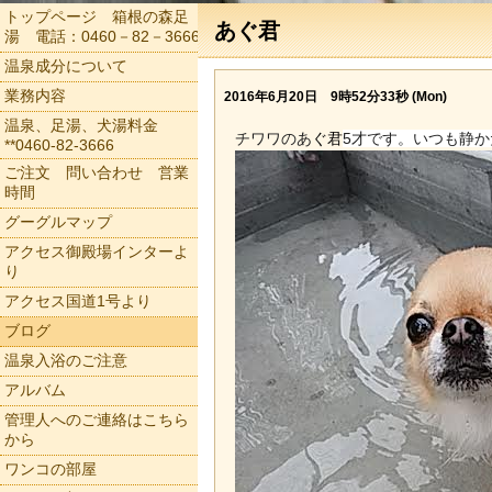
トップページ 箱根の森足
あぐ君
湯 電話：0460－82－3666
温泉成分について
業務内容
2016年6月20日 9時52分33秒 (Mon)
温泉、足湯、犬湯料金
チワワのあ
ぐ君
5才です。いつも静
**0460-82-3666
ご注文 問い合わせ 営業
時間
グーグルマップ
アクセス御殿場インターよ
り
アクセス国道1号より
ブログ
温泉入浴のご注意
アルバム
管理人へのご連絡はこちら
から
ワンコの部屋