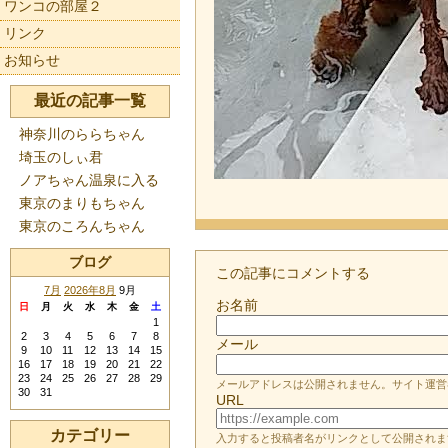
ワンコの部屋２
リンク
お知らせ
最近の記事一覧
神奈川のららちゃん
埼玉のしぃ君
ノアちゃん温泉に入る
東京のまりもちゃん
東京のころんちゃん
ブログ
この記事にコメントする
7月
2026年8月
9月
お名前
日
月
火
水
木
金
土
1
2
3
4
5
6
7
8
メール
9
10
11
12
13
14
15
16
17
18
19
20
21
22
23
24
25
26
27
28
29
メールアドレスは公開されません。サイト運営
30
31
URL
カテゴリー
入力すると投稿者名がリンクとして公開されま