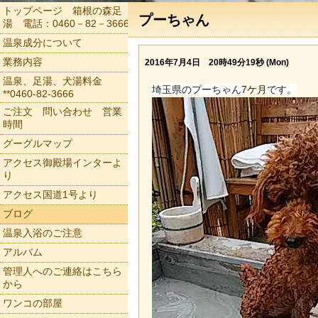
トップページ 箱根の森足
プーちゃん
湯 電話：0460－82－3666
温泉成分について
業務内容
2016年7月4日 20時49分19秒 (Mon)
温泉、足湯、犬湯料金
埼玉県のプーちゃん
7ケ月
です。
**0460-82-3666
ご注文 問い合わせ 営業
時間
グーグルマップ
アクセス御殿場インターよ
り
アクセス国道1号より
ブログ
温泉入浴のご注意
アルバム
管理人へのご連絡はこちら
から
ワンコの部屋