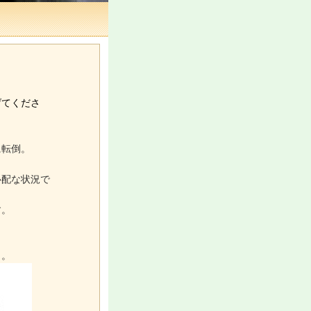
げてくださ
に転倒。
心配な状況で
す。
ト。