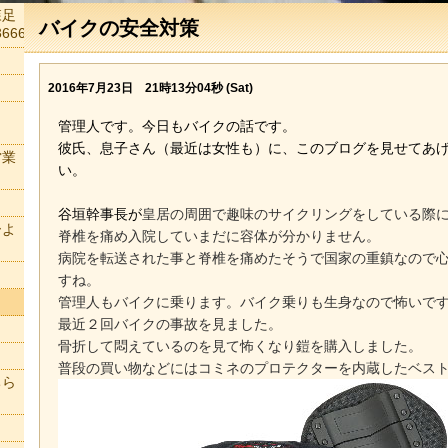
森足
バイクの安全対策
666
2016年7月23日 21時13分04秒 (Sat)
管理人です。今日もバイクの話です。
彼氏、息子さん（最近は女性も）に、このブログを見せてあ
営業
い。
谷垣幹事長が
皇居の周囲で趣味のサイクリングをしている際
ーよ
脊椎を痛め入院していまだに容体が分かりません。
病院を転送された事と脊椎を痛めたそうで国家の重鎮なので
すね。
管理人もバイクに乗ります。バイク乗りも生身なので怖いで
最近２回バイクの事故を見ました。
骨折して悶えているのを見て怖くなり鎧を購入しました。
普段の買い物などにはコミネのプロテクターを内蔵したベス
ちら