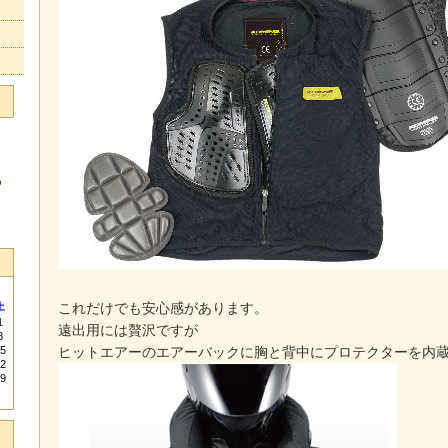
る
これだけでも安心感があります。
土
1
遠出用には贅沢ですが
8
5
ヒットエアーのエアーバックに胸と背中にプロテクターを内
2
9