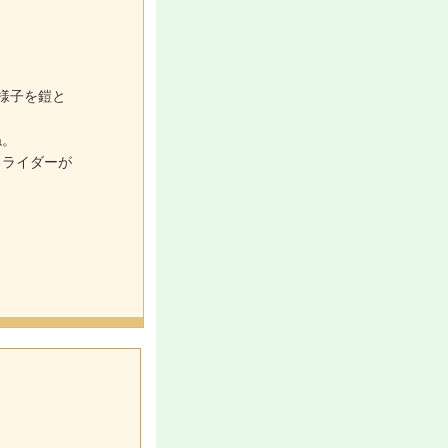
様子を鎧と
ね。
るライダーが
。