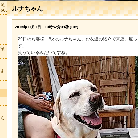
森足
ルナちゃん
666
2016年11月1日 10時52分09秒 (Tue)
29日のお客様 8才のルナちゃん。お友達の紹介で来店。座
す。
営業
笑っているみたいですね。
ーよ
ちら