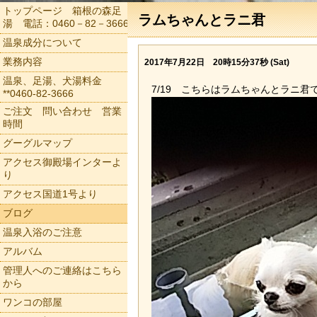
トップページ 箱根の森足
ラムちゃんとラニ君
湯 電話：0460－82－3666
温泉成分について
業務内容
2017年7月22日 20時15分37秒 (Sat)
温泉、足湯、犬湯料金
7/19 こちらはラムちゃんとラニ君
**0460-82-3666
ご注文 問い合わせ 営業
時間
グーグルマップ
アクセス御殿場インターよ
り
アクセス国道1号より
ブログ
温泉入浴のご注意
アルバム
管理人へのご連絡はこちら
から
ワンコの部屋