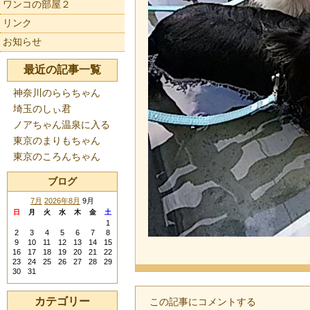
ワンコの部屋２
リンク
お知らせ
最近の記事一覧
神奈川のららちゃん
埼玉のしぃ君
ノアちゃん温泉に入る
東京のまりもちゃん
東京のころんちゃん
ブログ
7月
2026年8月
9月
日
月
火
水
木
金
土
1
2
3
4
5
6
7
8
9
10
11
12
13
14
15
16
17
18
19
20
21
22
23
24
25
26
27
28
29
30
31
カテゴリー
この記事にコメントする