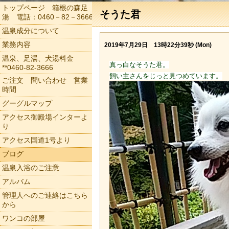
トップページ 箱根の森足
そうた君
湯 電話：0460－82－3666
温泉成分について
業務内容
2019年7月29日 13時22分39秒 (Mon)
温泉、足湯、犬湯料金
真っ白なそうた君。
**0460-82-3666
飼い主さんをじっと見つめています。
ご注文 問い合わせ 営業
時間
グーグルマップ
アクセス御殿場インターよ
り
アクセス国道1号より
ブログ
温泉入浴のご注意
アルバム
管理人へのご連絡はこちら
から
ワンコの部屋