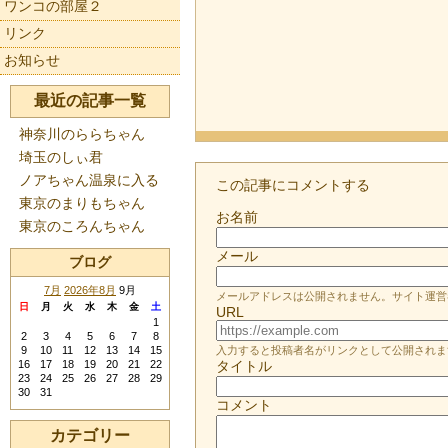
ワンコの部屋２
リンク
お知らせ
最近の記事一覧
神奈川のららちゃん
埼玉のしぃ君
ノアちゃん温泉に入る
この記事にコメントする
東京のまりもちゃん
お名前
東京のころんちゃん
メール
ブログ
7月
2026年8月
9月
メールアドレスは公開されません。サイト運営
日
月
火
水
木
金
土
URL
1
2
3
4
5
6
7
8
9
10
11
12
13
14
15
入力すると投稿者名がリンクとして公開されま
16
17
18
19
20
21
22
タイトル
23
24
25
26
27
28
29
30
31
コメント
カテゴリー