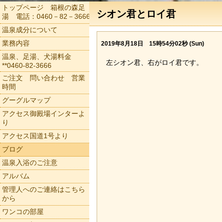
トップページ 箱根の森足
シオン君とロイ君
湯 電話：0460－82－3666
温泉成分について
業務内容
2019年8月18日 15時54分02秒 (Sun)
温泉、足湯、犬湯料金
左シオン君、右がロイ君です。
**0460-82-3666
ご注文 問い合わせ 営業
時間
グーグルマップ
アクセス御殿場インターよ
り
アクセス国道1号より
ブログ
温泉入浴のご注意
アルバム
管理人へのご連絡はこちら
から
ワンコの部屋