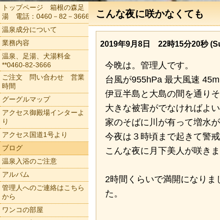
トップページ 箱根の森足
こんな夜に咲かなくても
湯 電話：0460－82－3666
温泉成分について
業務内容
2019年9月8日 22時15分20秒 (Su
温泉、足湯、犬湯料金
今晩は。管理人です。
**0460-82-3666
ご注文 問い合わせ 営業
台風が955hPa 最大風速 4
時間
伊豆半島と大島の間を通りそ
グーグルマップ
大きな被害がでなければよい
アクセス御殿場インターよ
り
家のそばに川が有って増水が
アクセス国道1号より
今夜は３時頃まで起きて警戒
ブログ
こんな夜に月下美人が咲きま
温泉入浴のご注意
アルバム
2時間くらいで満開になりま
管理人へのご連絡はこちら
た。
から
ワンコの部屋