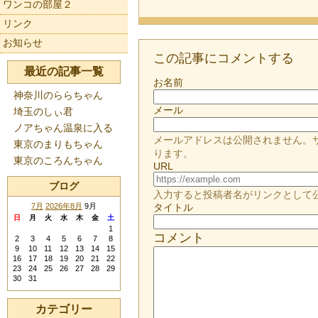
ワンコの部屋２
リンク
お知らせ
この記事にコメントする
最近の記事一覧
お名前
神奈川のららちゃん
メール
埼玉のしぃ君
ノアちゃん温泉に入る
メールアドレスは公開されません。
東京のまりもちゃん
ります。
東京のころんちゃん
URL
ブログ
入力すると投稿者名がリンクとして
7月
2026年8月
9月
タイトル
日
月
火
水
木
金
土
1
コメント
2
3
4
5
6
7
8
9
10
11
12
13
14
15
16
17
18
19
20
21
22
23
24
25
26
27
28
29
30
31
カテゴリー