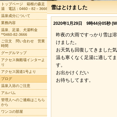
トップページ 箱根の森足
雪はとけました
湯 電話：0460－82－3666
温泉成分について
業務内容
2020年1月29日 9時44分05秒 (W
温泉、足湯、犬湯料金
昨夜の大雨ですっかり雪は溶
**0460-82-3666
ご注文 問い合わせ 営業
けました。
時間
お天気も回復してきました気
グーグルマップ
温も寒くなく足湯に適してま
アクセス御殿場インターよ
り
す。
アクセス国道1号より
お出かけくだい
ブログ
お待ちしてます。
温泉入浴のご注意
アルバム
管理人へのご連絡はこちら
から
ワンコの部屋